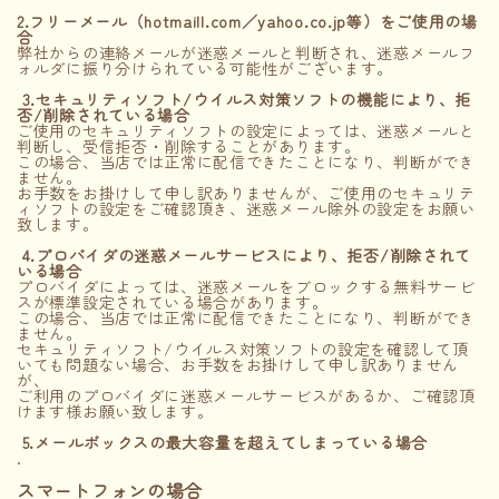
2.フリーメール（hotmaill.com／yahoo.co.jp等）をご使用の場
合
弊社からの連絡メールが迷惑メールと判断され、迷惑メールフ
ォルダに振り分けられている可能性がございます。
INFORMATION
3.セキュリティソフト/ウイルス対策ソフトの機能により、拒
否/削除されている場合
ご使用のセキュリティソフトの設定によっては、迷惑メールと
ACCOUNT MENU
判断し、受信拒否・削除することがあります。
ようこそ ゲスト 様
この場合、当店では正常に配信できたことになり、判断ができ
ません。
お手数をお掛けして申し訳ありませんが、ご使用のセキュリテ
ィソフトの設定をご確認頂き、迷惑メール除外の設定をお願い
meeting_room
person
ログイン
新規会員登録
致します。
4.プロバイダの迷惑メールサービスにより、拒否/削除されて
いる場合
プロバイダによっては、迷惑メールをブロックする無料サービ
スが標準設定されている場合があります。
この場合、当店では正常に配信できたことになり、判断ができ
ません。
セキュリティソフト/ウイルス対策ソフトの設定を確認して頂
いても問題ない場合、お手数をお掛けして申し訳ありません
が、
ご利用のプロバイダに迷惑メールサービスがあるか、ご確認頂
けます様お願い致します。
5.メールボックスの最大容量を超えてしまっている場合
.
スマートフォンの場合