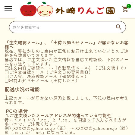
0
shopping_cart
search
「注文確認メール」、「出荷お知らせメール」が届かないお客
様へ
search
現在、弊社からのご案内が正常にお届け出来ていないとのご連
絡を多数頂いております。
当店では、ご注文頂いた注文情報を当店で確認後、下記のメー
ルをお送りしています。
SHOPPING
□注文内容ご確認メール（自動配信メール）（ご注文後すぐ）
□ご注文確認メール（ご注文日の翌営業日）
□ご入金、決済確認メール（確認後即日）
□出荷お知らせメール（出荷した日）
🍎 りんご
配送状況の確認
..
上記のメールが届かない原因と致しまして、下記の理由が考え
られます。
🍹 ジュース
PCの場合
1.ご注文頂いたメールアドレスが間違っている可能性
特にドメインの「.ne.」と「.co.」を間違って入力される方が
多いので、ご注意ください。
例）XXXXX＠yahoo.co.jp（正） → XXXXX＠yahoo.ne.jp（誤）
※「.co.」が「.ne.」になっている。
🎁 その他オリジナル商品