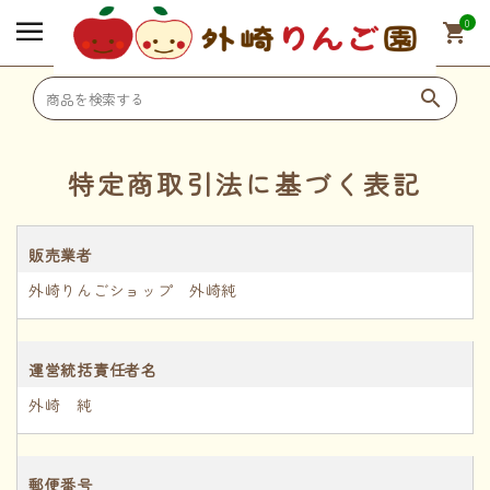
0
shopping_cart
search
search
特定商取引法に基づく表記
SHOPPING
販売業者
外崎りんごショップ 外崎純
🍎 りんご
運営統括責任者名
🍹 ジュース
外崎 純
🎁 その他オリジナル商品
郵便番号