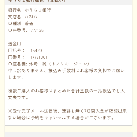
ゆうちょ銀行振込 （先払い）
銀行名: ゆうちょ銀行
支店名: 八四八
口種別: 普通
口座番号: 1777136
送金用
□記号： 18420
□番号： 17771361
口座名義: 外崎 純（トノサキ ジュン）
申し訳ありません、振込み手数料はお客様の負担でお願い
します。
複数ご購入のお客様はまとめた合計金額の一括振込でも大
丈夫です。
※受付完了メール送信後、連絡も無く7日間入金が確認出来
ない場合は予約をキャンセルする場合がございます。