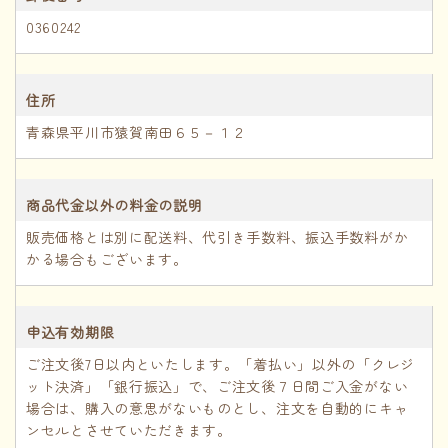
0360242
INFORMATION
住所
ACCOUNT MENU
青森県平川市猿賀南田６５－１２
ようこそ ゲスト 様
meeting_room
person
ログイン
新規会員登録
商品代金以外の料金の説明
販売価格とは別に配送料、代引き手数料、振込手数料がか
かる場合もございます。
申込有効期限
ご注文後7日以内といたします。「着払い」以外の「クレジ
ット決済」「銀行振込」で、ご注文後７日間ご入金がない
場合は、購入の意思がないものとし、注文を自動的にキャ
ンセルとさせていただきます。