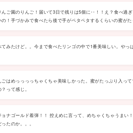
りんご園のりんご！届いて3日で残りは5個に‥！！え？食べ過
いの！手づかみで食べたら後で手がペタペタするくらいの蜜がた
べてみたけど。。今まで食べたリンゴの中で1番美味しい。やっ
んごはめっっっっちゃくちゃ美味しかった。蜜がたっぷり入って
の？って感じ。
ジョナゴールド着弾！！ 控えめに言って、めちゃくちゃうまい！
だったのか。。。