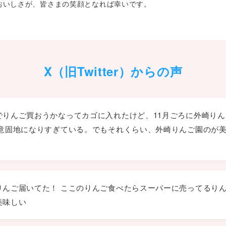
おいしさが、皆さまの笑顔となれば幸いです。
X（旧Twitter）からの声
でりんご買おうかなってカゴに入れたけど、11月ごろに外崎り
直意固地になりすぎている。でもそれくらい、外崎りんご園のが
りんご届いてた！ ここのりんご食べたらスーパーに売ってるり
美味しい