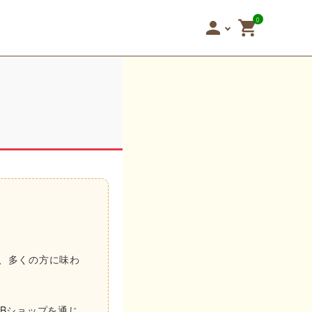
0
person
shopping_cart
を、多くの方に味わ
EBショップを通じ