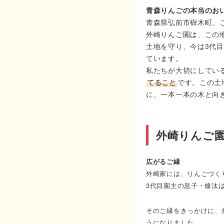
青森りんごの本当のお
青森県弘前市樹木町。
外崎りんご園は、この
土地を守り、今は3代
ています。
私たちが大切にしてい
てること
です。この土
に、一本一本の木と向
外崎りんご
広がるご縁
外崎家には、りんごづく
3代目園主の息子・修汰
そのご縁をきっかけに、
うになりました。