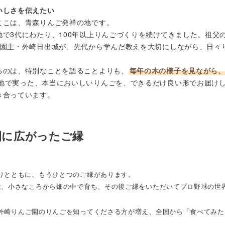
いしさを伝えたい
ここは、青森りんご発祥の地です。
地で3代にわたり、100年以上りんごづくりを続けてきました。祖父
目園主・外崎日出城が、先代から学んだ教えを大切にしながら、日々
るのは、特別なことを語ることよりも、
毎年の木の様子を見ながら
地で実った、本当においしいりんごを、できるだけ良い形でお届け
き合っています。
園に広がったご縁
りとともに、
もうひとつのご縁があります。
は、小さなころから畑の中で育ち、
その後ご縁をいただいてプロ野球の世
外崎りんご園のりんごを知ってくださる方が増え、全国から「
食べてみた