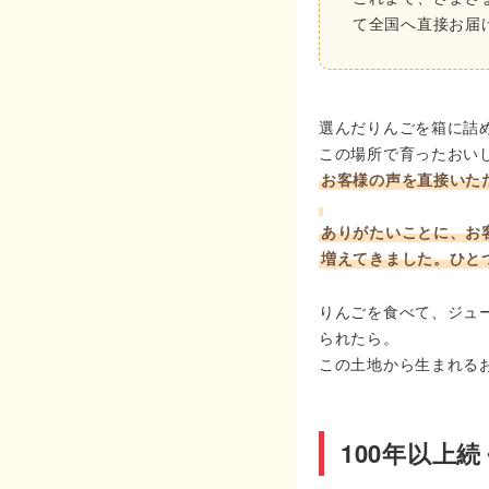
て全国へ直接お届
INFORMATION
ACCOUNT MENU
ようこそ ゲスト 様
選んだりんごを箱に詰
この場所で育ったおい
meeting_room
person
ログイン
新規会員登録
お客様の声を直接いた
ありがたいことに、お
増えてきました。ひと
りんごを食べて、ジュ
られたら。
この土地から生まれる
100年以上