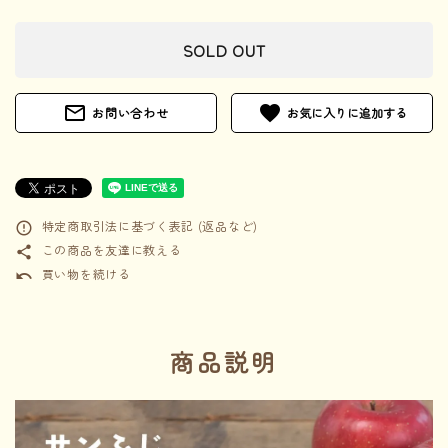
SOLD OUT
mail_outline
favorite
お問い合わせ
特定商取引法に基づく表記 (返品など)
error_outline
この商品を友達に教える
share
買い物を続ける
undo
商品説明