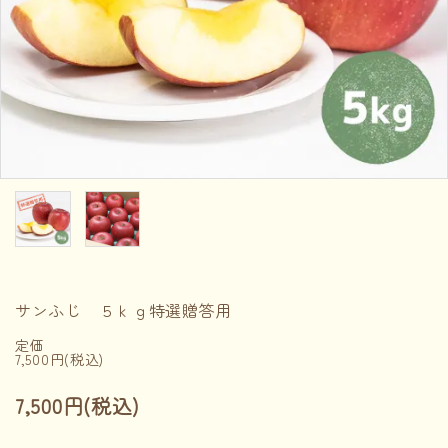
INFORMATION
ACCOUNT MENU
ようこそ ゲスト 様
meeting_room
person
ログイン
新規会員登録
サンふじ ５ｋｇ特選贈答用
定価
7,500円(税込)
7,500円(税込)