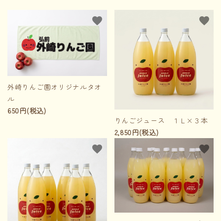
favorite
favorite
外崎りんご園オリジナルタオ
ル
650円(税込)
りんごジュース １Ｌ×３本
2,850円(税込)
favorite
favorite