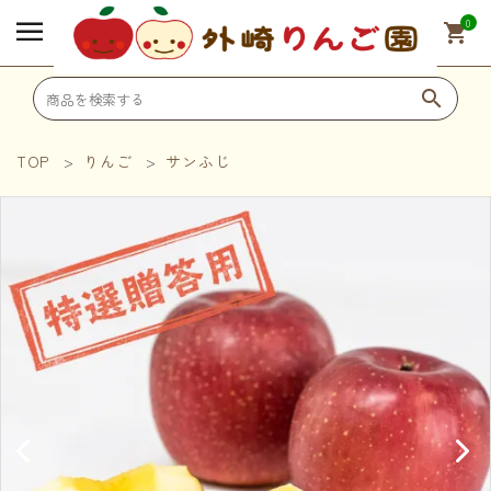
0
shopping_cart
search
TOP
りんご
サンふじ
search
SHOPPING
🍎 りんご
🍹 ジュース
🎁 その他オリジナル商品