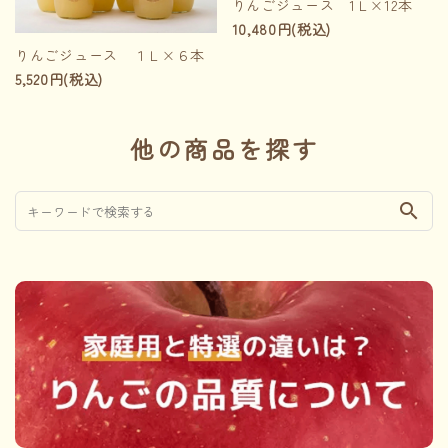
りんごジュース 1Ｌ×12本
10,480円(税込)
りんごジュース １Ｌ×６本
5,520円(税込)
他の商品を探す
search