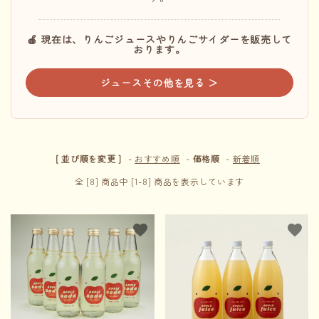
🍎 現在は、りんごジュースやりんごサイダーを販売して
INFORMATION
おります。
ジュースその他を見る ＞
ACCOUNT MENU
ようこそ ゲスト 様
meeting_room
person
ログイン
新規会員登録
[ 並び順を変更 ]
-
おすすめ順
-
価格順
-
新着順
全 [8] 商品中 [1-8] 商品を表示しています
favorite
favorite