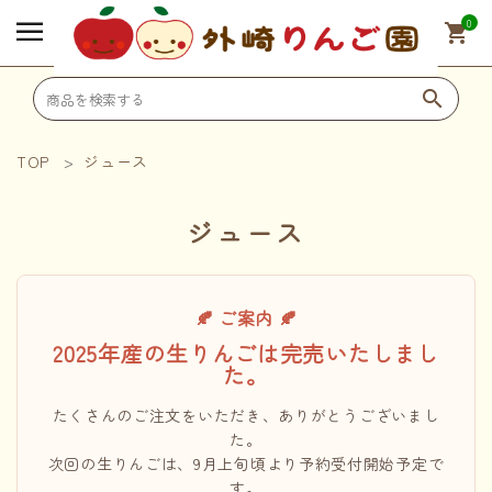
0
shopping_cart
search
TOP
ジュース
search
ジュース
SHOPPING
🍎 りんご
🍂 ご案内 🍂
2025年産の生りんごは完売いたしまし
た。
🍹 ジュース
たくさんのご注文をいただき、ありがとうございまし
た。
次回の生りんごは、9月上旬頃より予約受付開始予定で
🎁 その他オリジナル商品
す。