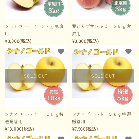
INFORMATION
ジョナゴールド ３ｋｇ家庭
葉とらずサンふじ ３ｋｇ家
用
庭用
ACCOUNT MENU
¥3,300(税込)
¥3,300(税込)
ようこそ ゲスト 様
favorite
favorite
meeting_room
person
ログイン
新規会員登録
SOLD OUT
SOLD OUT
シナノゴールド １０ｋｇ特
シナノゴールド ５ｋｇ特選
選贈答用
贈答用
¥13,000(税込)
¥7,500(税込)