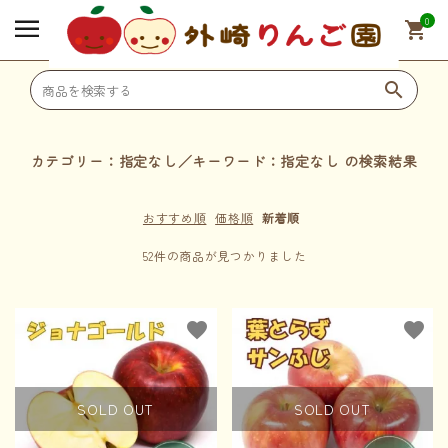
0
shopping_cart
search
search
カテゴリー：指定なし／キーワード：指定なし の検索結果
SHOPPING
おすすめ順
価格順
新着順
52件の商品が見つかりました
🍎 りんご
favorite
favorite
🍹 ジュース
SOLD OUT
SOLD OUT
🎁 その他オリジナル商品